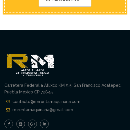
Para todo el grupo GERSA contar con el
apoyo de RM Renta Maquinaria ha sido
determinante para avanzar en nuestras
obras ya que cuentan con equipos
disponibles a precios altamente
competitivos, los recomendamos
ampliamente.
-
Ing. German Rodriguez,
DEMTECH SA DE CV
Carretera Federal a Atlixco KM 9.5, San Francisco Acatepec,
Puebla México CP 72845
Recomendamos ampliamente el servicio
de Renta de Maquinaria Pesada en Puebla
contacto@rmrentamaquinaria.com
que ofrece RM Renta Maquinaria, ya que la
rmrentamaquinaria@gmail.com
atención siempre fue muy buena y los
equipos en renta funcionaron a la
perfección.