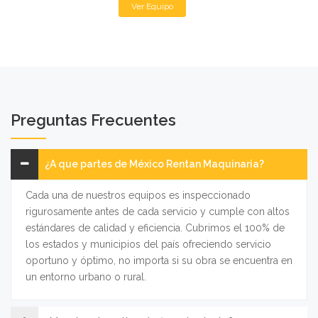
Ver Equipo
Preguntas Frecuentes
Encontrar buenos proveedores de equipos
¿A que partes de México Rentan Maquinaria?
de maquinaria pesada y accesorios siempre
ha sido un reto ya que la mayoria de las
Cada una de nuestros equipos es inspeccionado
empresas no generan la confianza y
rigurosamente antes de cada servicio y cumple con altos
seriedad que hemos encontrado con RM
estándares de calidad y eficiencia. Cubrimos el 100% de
Renta Maquinaria.
los estados y municipios del país ofreciendo servicio
-
Ing. Mariano Tapia,
PROME SA de CV
oportuno y óptimo, no importa si su obra se encuentra en
un entorno urbano o rural.