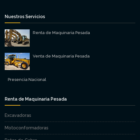
-
Ing. Carlos Segundo,
MUKA Arquitectura
Nuestros Servicios
Renta de Maquinaria Pesada
Todas las personas en RM Renta Maquinaria
siempre nos han ofrecido equipos de
maquinaria en perfecto estado para todos
nuestros proyectos. Los recomendamos
Venta de Maquinaria Pesada
ampliamente para cualquier obra.
-
Arq. Miriam Garcia,
CIASA Cosntrucción
Presencia Nacional
Renta de Maquinaria Pesada
Excavadoras
Motoconformadoras