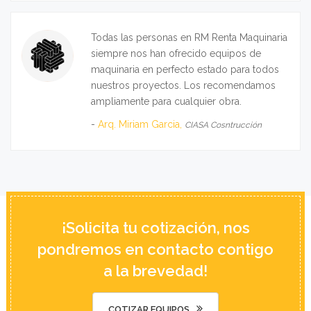
Todas las personas en RM Renta Maquinaria
siempre nos han ofrecido equipos de
maquinaria en perfecto estado para todos
nuestros proyectos. Los recomendamos
ampliamente para cualquier obra.
-
Arq. Miriam Garcia,
CIASA Cosntrucción
Encontrar buenos proveedores de equipos
de maquinaria pesada y accesorios siempre
ha sido un reto ya que la mayoria de las
¡Solicita tu cotización, nos
empresas no generan la confianza y
pondremos en contacto contigo
seriedad que hemos encontrado con RM
Renta Maquinaria.
a la brevedad!
-
Ing. Mariano Tapia,
PROME SA de CV
COTIZAR EQUIPOS