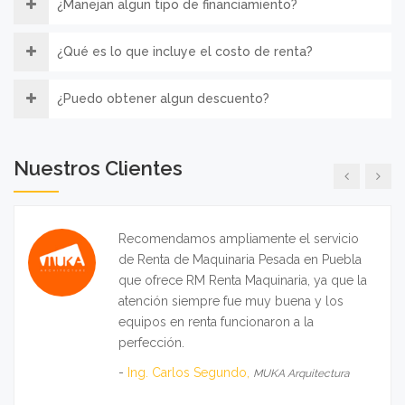
Para todo el grupo GERSA contar con el
¿Manejan algun tipo de financiamiento?
apoyo de RM Renta Maquinaria ha sido
determinante para avanzar en nuestras
¿Qué es lo que incluye el costo de renta?
obras ya que cuentan con equipos
disponibles a precios altamente
¿Puedo obtener algun descuento?
competitivos, los recomendamos
ampliamente.
-
Ing. German Rodriguez,
DEMTECH SA DE CV
Nuestros Clientes
Recomendamos ampliamente el servicio
de Renta de Maquinaria Pesada en Puebla
que ofrece RM Renta Maquinaria, ya que la
atención siempre fue muy buena y los
equipos en renta funcionaron a la
perfección.
-
Ing. Carlos Segundo,
MUKA Arquitectura